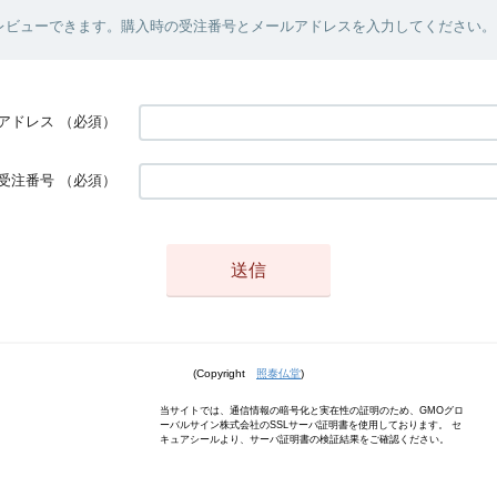
レビューできます。購入時の受注番号とメールアドレスを入力してください。
アドレス
（必須）
受注番号
（必須）
(Copyright
照泰仏堂
)
当サイトでは、通信情報の暗号化と実在性の証明のため、GMOグロ
ーバルサイン株式会社のSSLサーバ証明書を使用しております。 セ
キュアシールより、サーバ証明書の検証結果をご確認ください。