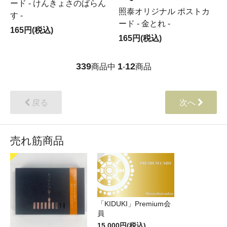
ード - けんきょさのばらん
照泰オリジナル ポストカ
す -
ード - 金とれ -
165円(税込)
165円(税込)
339
1
12
商品中
-
商品
戻る
次へ
売れ筋商品
「KIDUKI」Premium会
員
15,000円(税込)