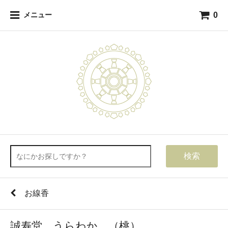
0
メニュー
検索
お線香
誠寿堂 うらわか （桃）