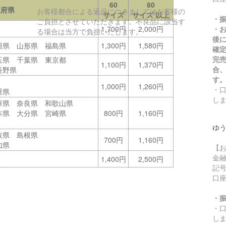
60
80
道府県
お客様都合による返品につきましてはお客様の
サイズ
サイズ 以上
・
ご負担とさせていただきます。不良品に該当す
1,700円
2,000円
・
る場合は当方で負担いたします。
後
田県 山形県 福島県
1,300円
1,580円
確
完
玉県 千葉県 東京都
1,100円
1,370円
合
長野県
す
1,000円
1,260円
・
重県
し
庫県 奈良県 和歌山県
本県 大分県 宮崎県
800円
1,160円
ゆ
取県 島根県
700円
1,160円
知県
【
金
1,400円
2,500円
記号
口
・
・
し