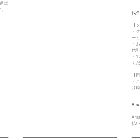
選ば
す。
代
【ク
・
ー
・お
代
・1
く
【
・
け
Ama
Am
払