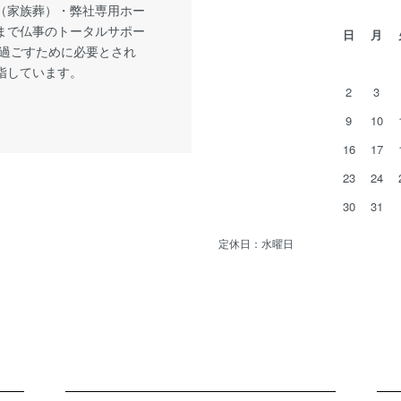
（家族葬）・弊社専用ホー
まで仏事のトータルサポー
日
月
で過ごすために必要とされ
指しています。
2
3
9
10
16
17
23
24
30
31
定休日：水曜日