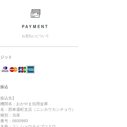
PAYMENT
お支払いについて
レジット
行振込
お振込先】
融機関名：おかやま信用金庫
店名：西奉還町支店（ニシホウカンチョウ）
座種別：当座
番号：0600993
座名義：ユ）ショウタイブツドウ