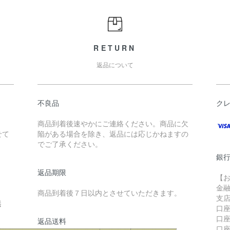
RETURN
返品について
不良品
ク
商品到着後速やかにご連絡ください。商品に欠
せて
陥がある場合を除き、返品には応じかねますの
でご了承ください。
銀
返品期限
【
金
商品到着後７日以内とさせていただきます。
支
無
口
口座
返品送料
口