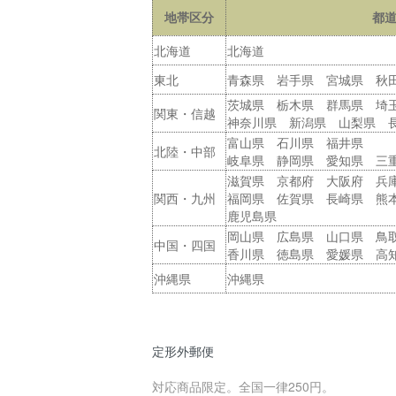
地帯区分
都
北海道
北海道
東北
青森県 岩手県 宮城県 秋
茨城県 栃木県 群馬県 埼
関東・信越
神奈川県 新潟県 山梨県 
富山県 石川県 福井県
北陸・中部
岐阜県 静岡県 愛知県 三
滋賀県 京都府 大阪府 兵
関西・九州
福岡県 佐賀県 長崎県 熊
鹿児島県
岡山県 広島県 山口県 鳥
中国・四国
香川県 徳島県 愛媛県 高
沖縄県
沖縄県
定形外郵便
対応商品限定。全国一律250円。