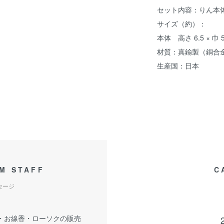
セット内容：りん本
サイズ（約）：
本体 高さ 6.5 × 巾 
材質：真鍮製（銅合
生産国：日本
M STAFF
C
セージ
・お線香・ローソクの販売