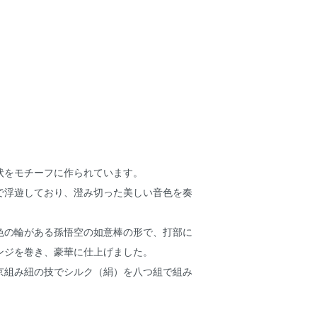
状をモチーフに作られています。
で浮遊しており、澄み切った美しい音色を奏
色の輪がある孫悟空の如意棒の形で、打部に
ンジを巻き、豪華に仕上げました。
京組み紐の技でシルク（絹）を八つ組で組み