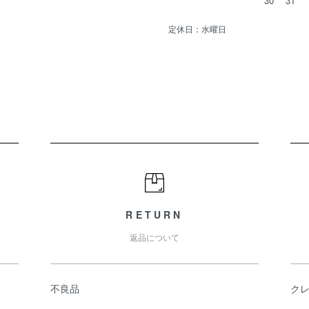
30
31
定休日：水曜日
RETURN
返品について
不良品
ク