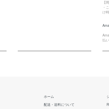
【
・
け
Ama
Am
払
ホーム
配送・送料について
R