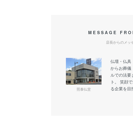
MESSAGE FRO
店長からのメッ
仏壇・仏具
からお葬儀
ルでの法要
ト。 笑顔
る企業を目
照泰仏堂