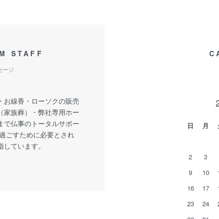
M STAFF
C
セージ
・お線香・ローソクの販売
（家族葬）・弊社専用ホー
まで仏事のトータルサポー
日
月
で過ごすために必要とされ
指しています。
2
3
9
10
16
17
23
24