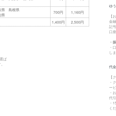
ゆ
取県 島根県
700円
1,160円
知県
【
金
1,400円
2,500円
記号
口
・
・
し
選ば
す。
代
【ク
・
ー
・お
代
・1
く