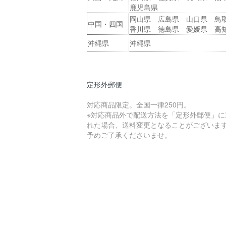
鹿児島県
岡山県 広島県 山口県 鳥
中国・四国
香川県 徳島県 愛媛県 高
沖縄県
沖縄県
定形外郵便
対応商品限定。全国一律250円。
※対応商品外で配送方法を「定形外郵便」に
れた場合、送料変更となることがございま
予めご了承くださいませ。