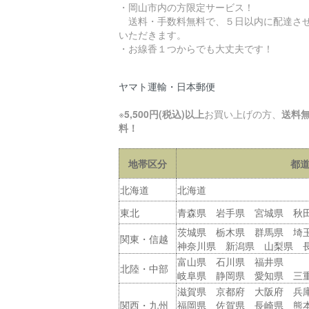
・岡山市内の方限定サービス！
送料・手数料無料で、５日以内に配達さ
いただきます。
・お線香１つからでも大丈夫です！
ヤマト運輸・日本郵便
※
5,500円(税込)以上
お買い上げの方、
送料
料！
地帯区分
都
北海道
北海道
東北
青森県 岩手県 宮城県 秋
茨城県 栃木県 群馬県 埼
関東・信越
神奈川県 新潟県 山梨県 
富山県 石川県 福井県
北陸・中部
岐阜県 静岡県 愛知県 三
滋賀県 京都府 大阪府 兵
関西・九州
福岡県 佐賀県 長崎県 熊