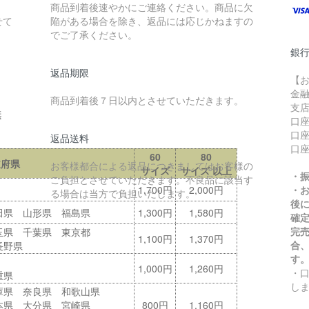
商品到着後速やかにご連絡ください。商品に欠
せて
陥がある場合を除き、返品には応じかねますの
でご了承ください。
銀
返品期限
【
金
商品到着後７日以内とさせていただきます。
支
無
口
口座
返品送料
口
60
80
道府県
お客様都合による返品につきましてはお客様の
サイズ
サイズ 以上
・
ご負担とさせていただきます。不良品に該当す
1,700円
2,000円
・
る場合は当方で負担いたします。
後
田県 山形県 福島県
1,300円
1,580円
確
完
玉県 千葉県 東京都
1,100円
1,370円
合
長野県
す
1,000円
1,260円
・
重県
し
庫県 奈良県 和歌山県
本県 大分県 宮崎県
800円
1,160円