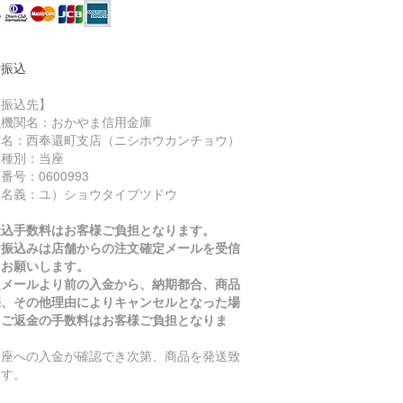
行振込
お振込先】
融機関名：おかやま信用金庫
店名：西奉還町支店（ニシホウカンチョウ）
座種別：当座
番号：0600993
座名義：ユ）ショウタイブツドウ
振込手数料はお客様ご負担となります。
お振込みは店舗からの注文確定メールを受信
にお願いします。
定メールより前の入金から、納期都合、商品
売、その他理由によりキャンセルとなった場
、ご返金の手数料はお客様ご負担となりま
。
口座への入金が確認でき次第、商品を発送致
ます。